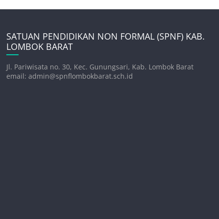
SATUAN PENDIDIKAN NON FORMAL (SPNF) KAB.
LOMBOK BARAT
Jl. Pariwisata no. 30, Kec. Gunungsari, Kab. Lombok Barat
email: admin@spnflombokbarat.sch.id