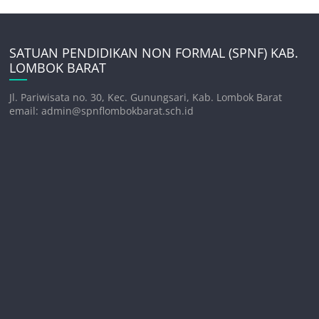
SATUAN PENDIDIKAN NON FORMAL (SPNF) KAB.
LOMBOK BARAT
Jl. Pariwisata no. 30, Kec. Gunungsari, Kab. Lombok Barat
email: admin@spnflombokbarat.sch.id