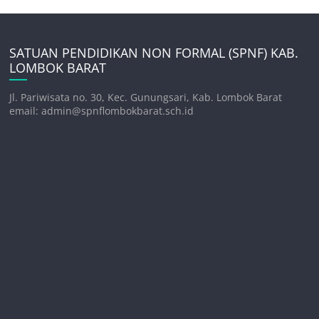
SATUAN PENDIDIKAN NON FORMAL (SPNF) KAB.
LOMBOK BARAT
Jl. Pariwisata no. 30, Kec. Gunungsari, Kab. Lombok Barat
email: admin@spnflombokbarat.sch.id