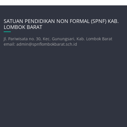
SATUAN PENDIDIKAN NON FORMAL (SPNF) KAB.
LOMBOK BARAT
Jl. Pariwisata no. 30, Kec. Gunungsari, Kab. Lombok Barat
email: admin@spnflombokbarat.sch.id