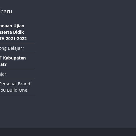
rbaru
anaan Ujian
eserta Didik
TA 2021-2022
ong Belajar?
NF Kabupaten
at?
jar
Personal Brand.
You Build One.