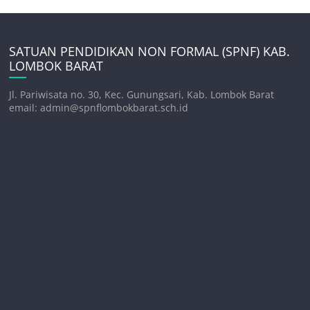
SATUAN PENDIDIKAN NON FORMAL (SPNF) KAB.
LOMBOK BARAT
Jl. Pariwisata no. 30, Kec. Gunungsari, Kab. Lombok Barat
email: admin@spnflombokbarat.sch.id