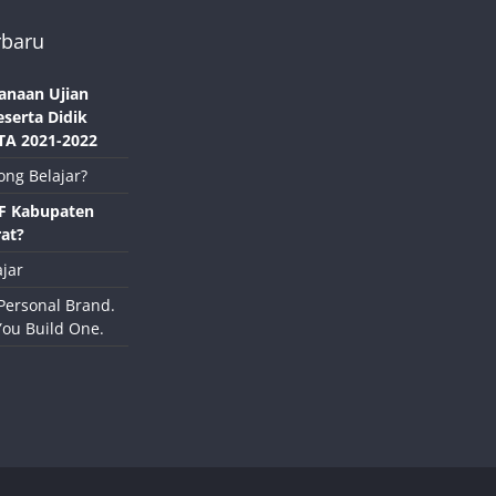
rbaru
anaan Ujian
eserta Didik
TA 2021-2022
ong Belajar?
NF Kabupaten
at?
jar
Personal Brand.
You Build One.