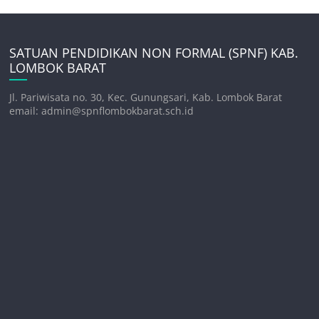
SATUAN PENDIDIKAN NON FORMAL (SPNF) KAB.
LOMBOK BARAT
Jl. Pariwisata no. 30, Kec. Gunungsari, Kab. Lombok Barat
email: admin@spnflombokbarat.sch.id