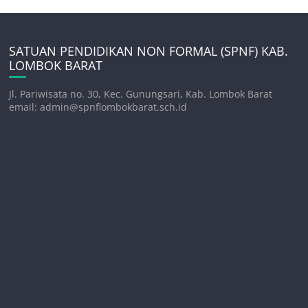
SATUAN PENDIDIKAN NON FORMAL (SPNF) KAB.
LOMBOK BARAT
Jl. Pariwisata no. 30, Kec. Gunungsari, Kab. Lombok Barat
email: admin@spnflombokbarat.sch.id