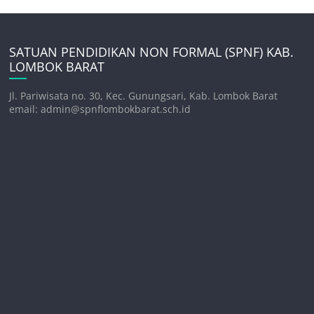
SATUAN PENDIDIKAN NON FORMAL (SPNF) KAB.
LOMBOK BARAT
Jl. Pariwisata no. 30, Kec. Gunungsari, Kab. Lombok Barat
email: admin@spnflombokbarat.sch.id