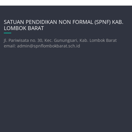
SATUAN PENDIDIKAN NON FORMAL (SPNF) KAB.
LOMBOK BARAT
Jl. Pariwisata no. 30, Kec. Gunungsari, Kab. Lombok Barat
email: admin@spnflombokbarat.sch.id