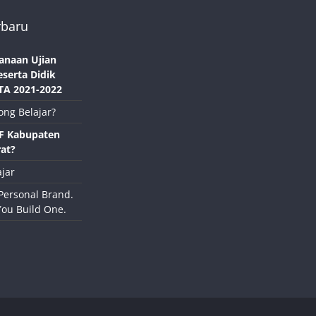
rbaru
anaan Ujian
eserta Didik
TA 2021-2022
ong Belajar?
NF Kabupaten
at?
jar
Personal Brand.
You Build One.