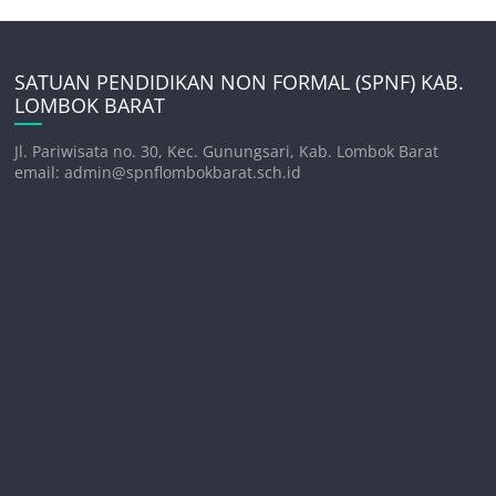
SATUAN PENDIDIKAN NON FORMAL (SPNF) KAB.
LOMBOK BARAT
Jl. Pariwisata no. 30, Kec. Gunungsari, Kab. Lombok Barat
email: admin@spnflombokbarat.sch.id