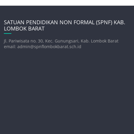
SATUAN PENDIDIKAN NON FORMAL (SPNF) KAB.
LOMBOK BARAT
Jl. Pariwisata no. 30, Kec. Gunungsari, Kab. Lombok Barat
email: admin@spnflombokbarat.sch.id