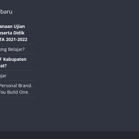
rbaru
anaan Ujian
eserta Didik
TA 2021-2022
ong Belajar?
NF Kabupaten
at?
jar
Personal Brand.
You Build One.