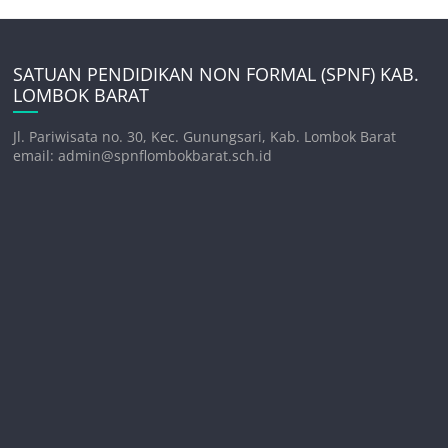
SATUAN PENDIDIKAN NON FORMAL (SPNF) KAB.
LOMBOK BARAT
Jl. Pariwisata no. 30, Kec. Gunungsari, Kab. Lombok Barat
email: admin@spnflombokbarat.sch.id