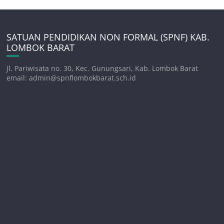
SATUAN PENDIDIKAN NON FORMAL (SPNF) KAB.
LOMBOK BARAT
Jl. Pariwisata no. 30, Kec. Gunungsari, Kab. Lombok Barat
email: admin@spnflombokbarat.sch.id