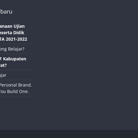
rbaru
anaan Ujian
eserta Didik
TA 2021-2022
ong Belajar?
NF Kabupaten
at?
jar
Personal Brand.
You Build One.