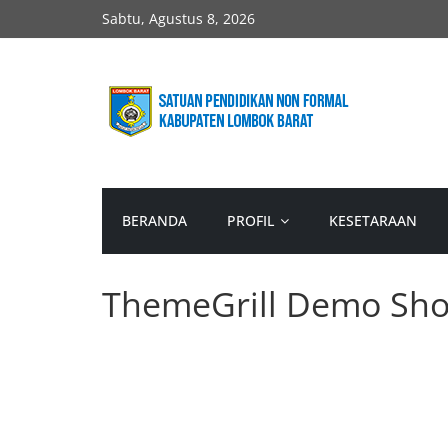
Skip
Sabtu, Agustus 8, 2026
to
content
SPNF
Lombok
BERANDA
PROFIL
KESETARAAN
Barat
Website
ThemeGrill Demo Sh
Resmi
SPNF
Lombok
Barat