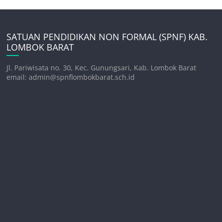
SATUAN PENDIDIKAN NON FORMAL (SPNF) KAB.
LOMBOK BARAT
Jl. Pariwisata no. 30, Kec. Gunungsari, Kab. Lombok Barat
email: admin@spnflombokbarat.sch.id