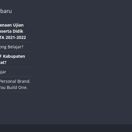
rbaru
anaan Ujian
eserta Didik
TA 2021-2022
ong Belajar?
NF Kabupaten
at?
jar
Personal Brand.
You Build One.