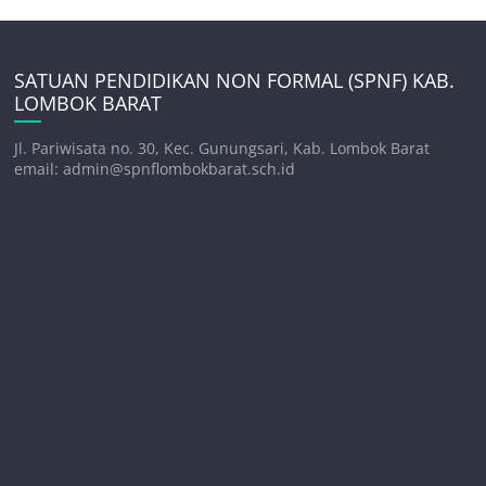
SATUAN PENDIDIKAN NON FORMAL (SPNF) KAB.
LOMBOK BARAT
Jl. Pariwisata no. 30, Kec. Gunungsari, Kab. Lombok Barat
email: admin@spnflombokbarat.sch.id