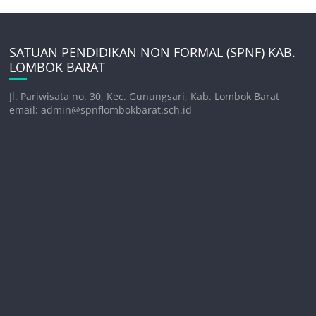
SATUAN PENDIDIKAN NON FORMAL (SPNF) KAB.
LOMBOK BARAT
Jl. Pariwisata no. 30, Kec. Gunungsari, Kab. Lombok Barat
email: admin@spnflombokbarat.sch.id