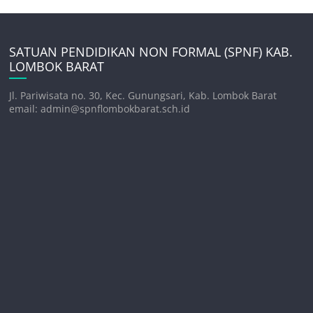
SATUAN PENDIDIKAN NON FORMAL (SPNF) KAB.
LOMBOK BARAT
Jl. Pariwisata no. 30, Kec. Gunungsari, Kab. Lombok Barat
email: admin@spnflombokbarat.sch.id