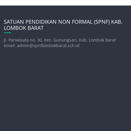
SATUAN PENDIDIKAN NON FORMAL (SPNF) KAB.
LOMBOK BARAT
Jl. Pariwisata no. 30, Kec. Gunungsari, Kab. Lombok Barat
email: admin@spnflombokbarat.sch.id