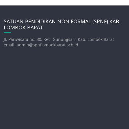
SATUAN PENDIDIKAN NON FORMAL (SPNF) KAB.
LOMBOK BARAT
Jl. Pariwisata no. 30, Kec. Gunungsari, Kab. Lombok Barat
email: admin@spnflombokbarat.sch.id