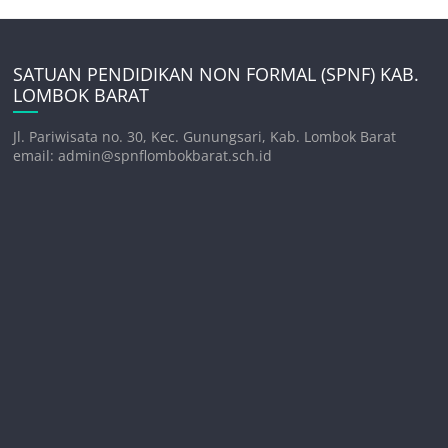
SATUAN PENDIDIKAN NON FORMAL (SPNF) KAB.
LOMBOK BARAT
Jl. Pariwisata no. 30, Kec. Gunungsari, Kab. Lombok Barat
email: admin@spnflombokbarat.sch.id