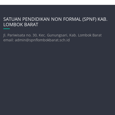
SATUAN PENDIDIKAN NON FORMAL (SPNF) KAB.
LOMBOK BARAT
Jl. Pariwisata no. 30, Kec. Gunungsari, Kab. Lombok Barat
email: admin@spnflombokbarat.sch.id