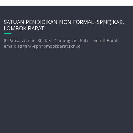
SATUAN PENDIDIKAN NON FORMAL (SPNF) KAB.
LOMBOK BARAT
Jl. Pariwisata no. 30, Kec. Gunungsari, Kab. Lombok Barat
email: admin@spnflombokbarat.sch.id