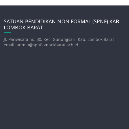
SATUAN PENDIDIKAN NON FORMAL (SPNF) KAB.
LOMBOK BARAT
Jl. Pariwisata no. 30, Kec. Gunungsari, Kab. Lombok Barat
email: admin@spnflombokbarat.sch.id