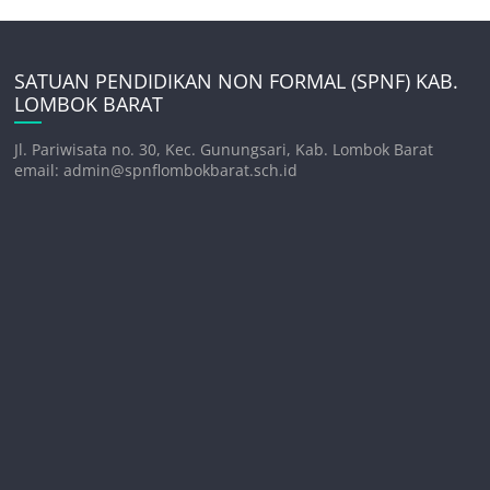
SATUAN PENDIDIKAN NON FORMAL (SPNF) KAB.
LOMBOK BARAT
Jl. Pariwisata no. 30, Kec. Gunungsari, Kab. Lombok Barat
email: admin@spnflombokbarat.sch.id