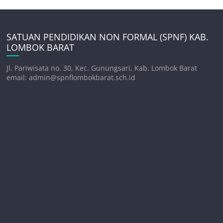
SATUAN PENDIDIKAN NON FORMAL (SPNF) KAB.
LOMBOK BARAT
Jl. Pariwisata no. 30, Kec. Gunungsari, Kab. Lombok Barat
email: admin@spnflombokbarat.sch.id