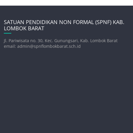
SATUAN PENDIDIKAN NON FORMAL (SPNF) KAB.
LOMBOK BARAT
Jl. Pariwisata no. 30, Kec. Gunungsari, Kab. Lombok Barat
email: admin@spnflombokbarat.sch.id