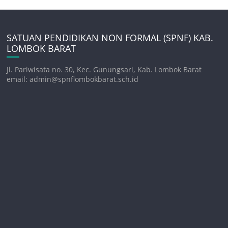
SATUAN PENDIDIKAN NON FORMAL (SPNF) KAB.
LOMBOK BARAT
Jl. Pariwisata no. 30, Kec. Gunungsari, Kab. Lombok Barat
email: admin@spnflombokbarat.sch.id