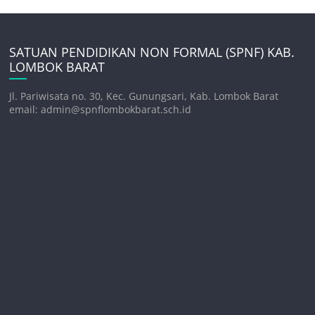
SATUAN PENDIDIKAN NON FORMAL (SPNF) KAB.
LOMBOK BARAT
Jl. Pariwisata no. 30, Kec. Gunungsari, Kab. Lombok Barat
email: admin@spnflombokbarat.sch.id