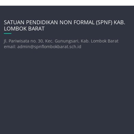
SATUAN PENDIDIKAN NON FORMAL (SPNF) KAB.
LOMBOK BARAT
Jl. Pariwisata no. 30, Kec. Gunungsari, Kab. Lombok Barat
email: admin@spnflombokbarat.sch.id