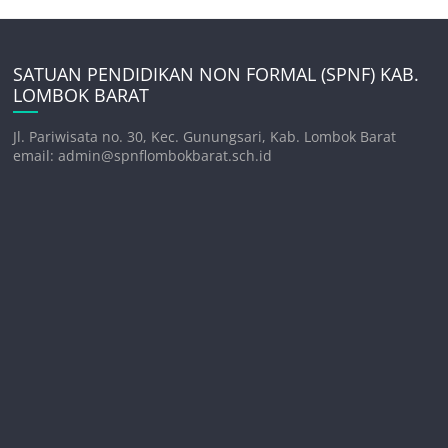
SATUAN PENDIDIKAN NON FORMAL (SPNF) KAB.
LOMBOK BARAT
Jl. Pariwisata no. 30, Kec. Gunungsari, Kab. Lombok Barat
email: admin@spnflombokbarat.sch.id