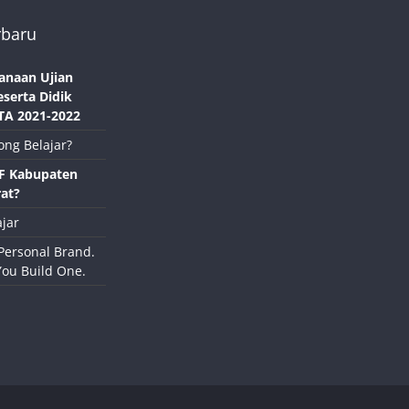
rbaru
anaan Ujian
eserta Didik
TA 2021-2022
ong Belajar?
NF Kabupaten
at?
jar
Personal Brand.
You Build One.