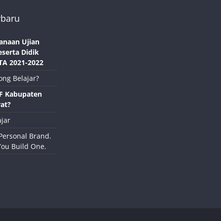
rbaru
anaan Ujian
eserta Didik
TA 2021-2022
ong Belajar?
NF Kabupaten
at?
jar
Personal Brand.
You Build One.