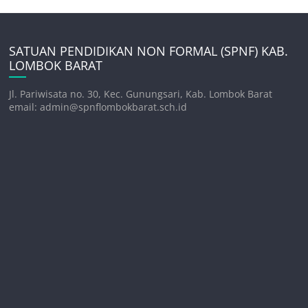
SATUAN PENDIDIKAN NON FORMAL (SPNF) KAB.
LOMBOK BARAT
Jl. Pariwisata no. 30, Kec. Gunungsari, Kab. Lombok Barat
email: admin@spnflombokbarat.sch.id