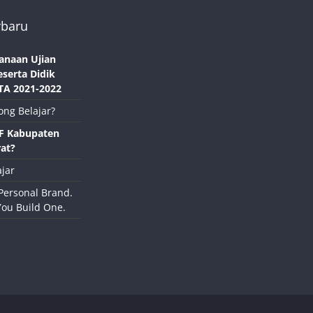
rbaru
anaan Ujian
eserta Didik
TA 2021-2022
ong Belajar?
NF Kabupaten
at?
jar
Personal Brand.
You Build One.