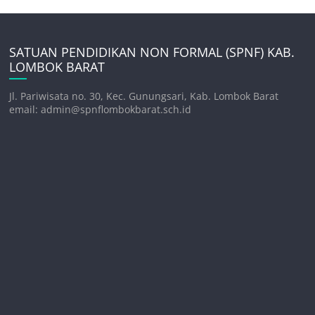
SATUAN PENDIDIKAN NON FORMAL (SPNF) KAB.
LOMBOK BARAT
Jl. Pariwisata no. 30, Kec. Gunungsari, Kab. Lombok Barat
email: admin@spnflombokbarat.sch.id