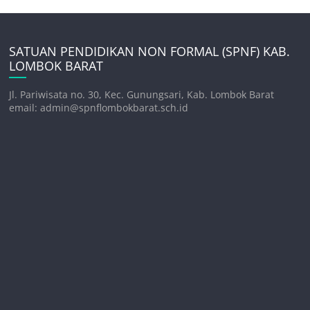
SATUAN PENDIDIKAN NON FORMAL (SPNF) KAB.
LOMBOK BARAT
Jl. Pariwisata no. 30, Kec. Gunungsari, Kab. Lombok Barat
email: admin@spnflombokbarat.sch.id