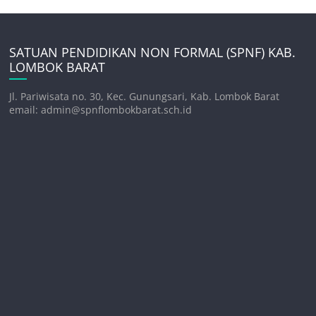
SATUAN PENDIDIKAN NON FORMAL (SPNF) KAB.
LOMBOK BARAT
Jl. Pariwisata no. 30, Kec. Gunungsari, Kab. Lombok Barat
email: admin@spnflombokbarat.sch.id