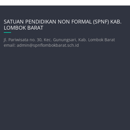
SATUAN PENDIDIKAN NON FORMAL (SPNF) KAB.
LOMBOK BARAT
Jl. Pariwisata no. 30, Kec. Gunungsari, Kab. Lombok Barat
email: admin@spnflombokbarat.sch.id