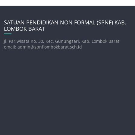
SATUAN PENDIDIKAN NON FORMAL (SPNF) KAB.
LOMBOK BARAT
Jl. Pariwisata no. 30, Kec. Gunungsari, Kab. Lombok Barat
email: admin@spnflombokbarat.sch.id