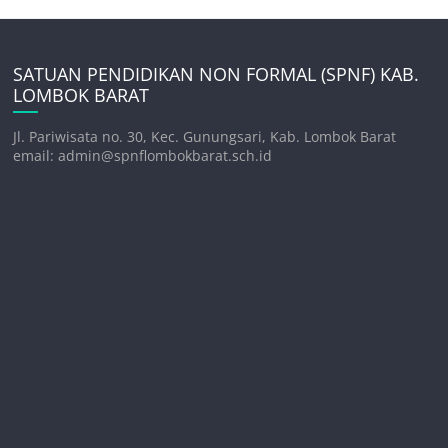
SATUAN PENDIDIKAN NON FORMAL (SPNF) KAB.
LOMBOK BARAT
Jl. Pariwisata no. 30, Kec. Gunungsari, Kab. Lombok Barat
email: admin@spnflombokbarat.sch.id