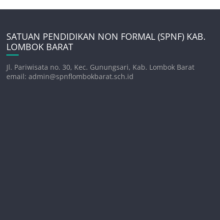
SATUAN PENDIDIKAN NON FORMAL (SPNF) KAB.
LOMBOK BARAT
Jl. Pariwisata no. 30, Kec. Gunungsari, Kab. Lombok Barat
email: admin@spnflombokbarat.sch.id