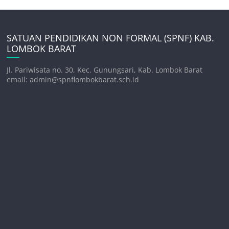
SATUAN PENDIDIKAN NON FORMAL (SPNF) KAB.
LOMBOK BARAT
Jl. Pariwisata no. 30, Kec. Gunungsari, Kab. Lombok Barat
email: admin@spnflombokbarat.sch.id