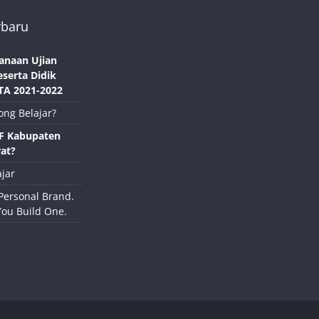
rbaru
anaan Ujian
eserta Didik
TA 2021-2022
ong Belajar?
NF Kabupaten
at?
jar
Personal Brand.
You Build One.