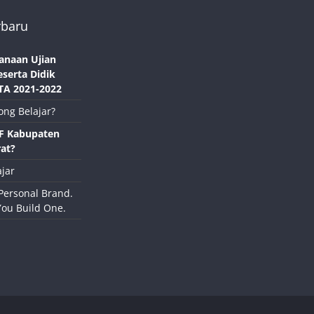
rbaru
anaan Ujian
eserta Didik
TA 2021-2022
ong Belajar?
NF Kabupaten
at?
jar
Personal Brand.
You Build One.